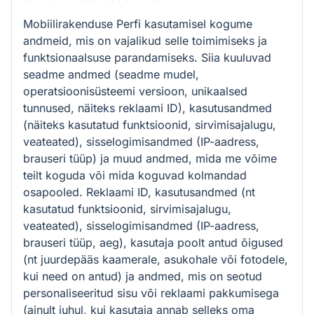
Mobiilirakenduse Perfi kasutamisel kogume
andmeid, mis on vajalikud selle toimimiseks ja
funktsionaalsuse parandamiseks. Siia kuuluvad
seadme andmed (seadme mudel,
operatsioonisüsteemi versioon, unikaalsed
tunnused, näiteks reklaami ID), kasutusandmed
(näiteks kasutatud funktsioonid, sirvimisajalugu,
veateated), sisselogimisandmed (IP-aadress,
brauseri tüüp) ja muud andmed, mida me võime
teilt koguda või mida koguvad kolmandad
osapooled. Reklaami ID, kasutusandmed (nt
kasutatud funktsioonid, sirvimisajalugu,
veateated), sisselogimisandmed (IP-aadress,
brauseri tüüp, aeg), kasutaja poolt antud õigused
(nt juurdepääs kaamerale, asukohale või fotodele,
kui need on antud) ja andmed, mis on seotud
personaliseeritud sisu või reklaami pakkumisega
(ainult juhul, kui kasutaja annab selleks oma