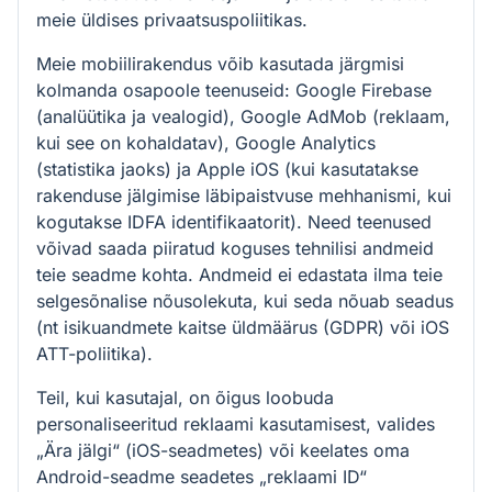
meie üldises privaatsuspoliitikas.
Meie mobiilirakendus võib kasutada järgmisi
kolmanda osapoole teenuseid: Google Firebase
(analüütika ja vealogid), Google AdMob (reklaam,
kui see on kohaldatav), Google Analytics
(statistika jaoks) ja Apple iOS (kui kasutatakse
rakenduse jälgimise läbipaistvuse mehhanismi, kui
kogutakse IDFA identifikaatorit). Need teenused
võivad saada piiratud koguses tehnilisi andmeid
teie seadme kohta. Andmeid ei edastata ilma teie
selgesõnalise nõusolekuta, kui seda nõuab seadus
(nt isikuandmete kaitse üldmäärus (GDPR) või iOS
ATT-poliitika).
Teil, kui kasutajal, on õigus loobuda
personaliseeritud reklaami kasutamisest, valides
„Ära jälgi“ (iOS-seadmetes) või keelates oma
Android-seadme seadetes „reklaami ID“