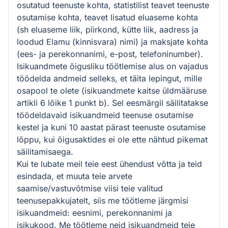
osutatud teenuste kohta, statistilist teavet teenuste
osutamise kohta, teavet lisatud eluaseme kohta
(sh eluaseme liik, piirkond, kütte liik, aadress ja
loodud Elamu (kinnisvara) nimi) ja maksjate kohta
(ees- ja perekonnanimi, e-post, telefoninumber).
Isikuandmete õigusliku töötlemise alus on vajadus
töödelda andmeid selleks, et täita lepingut, mille
osapool te olete (isikuandmete kaitse üldmääruse
artikli 6 lõike 1 punkt b). Sel eesmärgil säilitatakse
töödeldavaid isikuandmeid teenuse osutamise
kestel ja kuni 10 aastat pärast teenuste osutamise
lõppu, kui õigusaktides ei ole ette nähtud pikemat
säilitamisaega.
Kui te lubate meil teie eest ühendust võtta ja teid
esindada, et muuta teie arvete
saamise/vastuvõtmise viisi teie valitud
teenusepakkujatelt, siis me töötleme järgmisi
isikuandmeid: eesnimi, perekonnanimi ja
isikukood. Me töötleme neid isikuandmeid teie