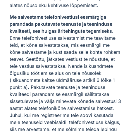
alates nõusoleku kehtivuse lõppemisest.
Me salvestame telefonivestlusi eesmärgiga
parandada pakutavate teenuste ja teeninduse
kvaliteeti, sealhulgas äritehingute tegemiseks
.
Enne telefonivestluse salvestamist me teavitame
teid, et kõne salvestatakse, mis eesmärgil me
kõne salvestame ja kust saada selle kohta rohkem
teavet. Seetõttu, jätkates vestlust te nõustute, et
teie vestlus salvestatakse. Nende isikuandmete
õigusliku töötlemise alus on teie nõusolek
(isikuandmete kaitse üldmääruse artikli 6 lõike 1
punkt a). Pakutavate teenuste ja teeninduse
kvaliteedi parandamise eesmärgil säilitatakse
sissetulevate ja välja minevate kõnede salvestusi 3
aastat alates telefonikõne salvestamise hetkest.
Juhul, kui me registreerime teie soovi kasutada
meie teenuseid veebisaidil telefonivestluse käigus,
siis me arvestame, et me sõlmime teiega lepingu