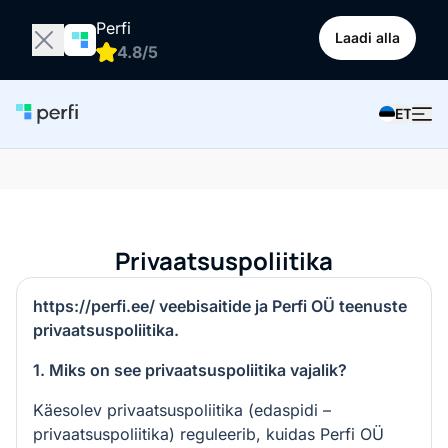
Perfi
Laadi alla
4.8/5
ET
Privaatsuspoliitika
https://perfi.ee/ veebisaitide ja Perfi OÜ teenuste
privaatsuspoliitika.
1. Miks on see privaatsuspoliitika vajalik?
Käesolev privaatsuspoliitika (edaspidi –
privaatsuspoliitika) reguleerib, kuidas Perfi OÜ