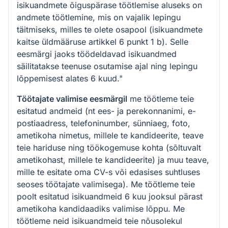
isikuandmete õiguspärase töötlemise aluseks on
andmete töötlemine, mis on vajalik lepingu
täitmiseks, milles te olete osapool (isikuandmete
kaitse üldmääruse artikkel 6 punkt 1 b). Selle
eesmärgi jaoks töödeldavad isikuandmed
säilitatakse teenuse osutamise ajal ning lepingu
lõppemisest alates 6 kuud."
Töötajate valimise eesmärgil
me töötleme teie
esitatud andmeid (nt ees- ja perekonnanimi, e-
postiaadress, telefoninumber, sünniaeg, foto,
ametikoha nimetus, millele te kandideerite, teave
teie hariduse ning töökogemuse kohta (sõltuvalt
ametikohast, millele te kandideerite) ja muu teave,
mille te esitate oma CV-s või edasises suhtluses
seoses töötajate valimisega). Me töötleme teie
poolt esitatud isikuandmeid 6 kuu jooksul pärast
ametikoha kandidaadiks valimise lõppu. Me
töötleme neid isikuandmeid teie nõusolekul