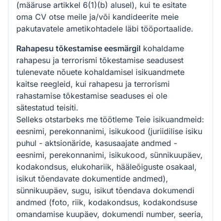
(määruse artikkel 6(1)(b) alusel), kui te esitate
oma CV otse meile ja/või kandideerite meie
pakutavatele ametikohtadele läbi tööportaalide.
Rahapesu tõkestamise eesmärgil
kohaldame
rahapesu ja terrorismi tõkestamise seadusest
tulenevate nõuete kohaldamisel isikuandmete
kaitse reegleid, kui rahapesu ja terrorismi
rahastamise tõkestamise seaduses ei ole
sätestatud teisiti.
Selleks otstarbeks me töötleme Teie isikuandmeid:
eesnimi, perekonnanimi, isikukood (juriidilise isiku
puhul - aktsionäride, kasusaajate andmed -
eesnimi, perekonnanimi, isikukood, sünnikuupäev,
kodakondsus, elukohariik, hääleõiguste osakaal,
isikut tõendavate dokumentide andmed),
sünnikuupäev, sugu, isikut tõendava dokumendi
andmed (foto, riik, kodakondsus, kodakondsuse
omandamise kuupäev, dokumendi number, seeria,