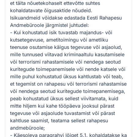
et täita nõuetekohaselt ettevõtte suhtes
kohaldatavate õigusaktide nõudeid.
Isikuandmeid võidakse edastada Eesti Rahapesu
Andmebüroole järgmistel juhtudel:
- Kui kohustatud isik tuvastab majandus- või
kutsetegevuse, ametitoimingu või ametliku
teenuse osutamise käigus tegevuse või asjaolud,
mille tunnused viitavad kriminaaltulu kasutamisele
või terrorismi rahastamisele või nendega seotud
kuritegude toimepanemisele või nende katsele või
mille puhul kohustatud üksus kahtlustab või teab,
et tegemist on rahapesu või terrorismi rahastamise
või nendega seotud kuritegude toimepanemisega,
peab kohustatud üksus sellest viivitamata, kuid
mitte hiljem kui kahe tööpäeva jooksul pärast
tegevuse või asjaolude tuvastamist või pärast
kahtluse saamist, teatama sellest rahapesu
andmebüroole;
- Käesoleva paragrahvi lõiget 5.1. kohaldatakse ka