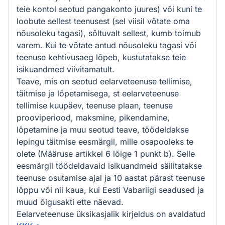
teie kontol seotud pangakonto juures) või kuni te
loobute sellest teenusest (sel viisil võtate oma
nõusoleku tagasi), sõltuvalt sellest, kumb toimub
varem. Kui te võtate antud nõusoleku tagasi või
teenuse kehtivusaeg lõpeb, kustutatakse teie
isikuandmed viivitamatult.
Teave, mis on seotud eelarveteenuse tellimise,
täitmise ja lõpetamisega, st eelarveteenuse
tellimise kuupäev, teenuse plaan, teenuse
prooviperiood, maksmine, pikendamine,
lõpetamine ja muu seotud teave, töödeldakse
lepingu täitmise eesmärgil, mille osapooleks te
olete (Määruse artikkel 6 lõige 1 punkt b). Selle
eesmärgil töödeldavaid isikuandmeid säilitatakse
teenuse osutamise ajal ja 10 aastat pärast teenuse
lõppu või nii kaua, kui Eesti Vabariigi seadused ja
muud õigusakti ette näevad.
Eelarveteenuse üksikasjalik kirjeldus on avaldatud