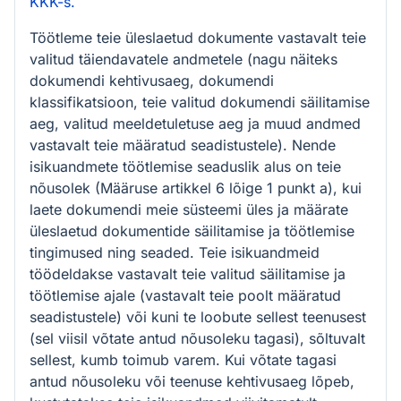
KKK-s.
Töötleme teie üleslaetud dokumente vastavalt teie
valitud täiendavatele andmetele (nagu näiteks
dokumendi kehtivusaeg, dokumendi
klassifikatsioon, teie valitud dokumendi säilitamise
aeg, valitud meeldetuletuse aeg ja muud andmed
vastavalt teie määratud seadistustele). Nende
isikuandmete töötlemise seaduslik alus on teie
nõusolek (Määruse artikkel 6 lõige 1 punkt a), kui
laete dokumendi meie süsteemi üles ja määrate
üleslaetud dokumentide säilitamise ja töötlemise
tingimused ning seaded. Teie isikuandmeid
töödeldakse vastavalt teie valitud säilitamise ja
töötlemise ajale (vastavalt teie poolt määratud
seadistustele) või kuni te loobute sellest teenusest
(sel viisil võtate antud nõusoleku tagasi), sõltuvalt
sellest, kumb toimub varem. Kui võtate tagasi
antud nõusoleku või teenuse kehtivusaeg lõpeb,