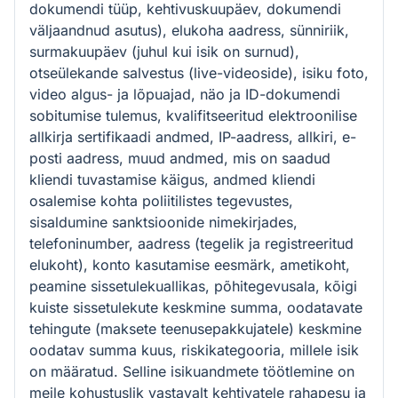
dokumendi tüüp, kehtivuskuupäev, dokumendi
väljaandnud asutus), elukoha aadress, sünniriik,
surmakuupäev (juhul kui isik on surnud),
otseülekande salvestus (live-videoside), isiku foto,
video algus- ja lõpuajad, näo ja ID-dokumendi
sobitumise tulemus, kvalifitseeritud elektroonilise
allkirja sertifikaadi andmed, IP-aadress, allkiri, e-
posti aadress, muud andmed, mis on saadud
kliendi tuvastamise käigus, andmed kliendi
osalemise kohta poliitilistes tegevustes,
sisaldumine sanktsioonide nimekirjades,
telefoninumber, aadress (tegelik ja registreeritud
elukoht), konto kasutamise eesmärk, ametikoht,
peamine sissetulekuallikas, põhitegevusala, kõigi
kuiste sissetulekute keskmine summa, oodatavate
tehingute (maksete teenusepakkujatele) keskmine
oodatav summa kuus, riskikategooria, millele isik
on määratud. Selline isikuandmete töötlemine on
meile kohustuslik vastavalt kehtivatele rahapesu ja