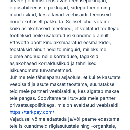
arvete printimist teostavad teenusepakkujad,
õigusabiteenuste pakkujad, sidepartnerid ning
muud isikud, kes aitavad veebisaidil teenuseid
nõuetekohaselt pakkuda. Sellisel juhul võtame
kõiki asjakohaseid meetmed, et volitatud töötlejad
töötleksid neile usaldatud isikuandmeid ainult
Ettevõtte poolt kindlaksmääratud eesmärkidel,
teostaksid ainult neid toiminguid, milleks me
oleme andnud neile korralduse, tagaksid
asjakohased korralduslikud ja tehnilised
isikuandmete turvameetmed.
Juhime teie tähelepanu asjaolule, et kui te kasutate
veebisaiti ja asute makset teostama, suunatakse
teid meie partneri veebisaidile, kes algatab makse
teie pangas. Soovitame teil tutvuda meie partneri
privaatsuspoliitikaga, mis on avaldatud veebisaidil
https://tarkpay.com/
Vajadusel võime edastada ja/või peame edastama
teie isikuandmeid riigiasutustele ning -organitele,