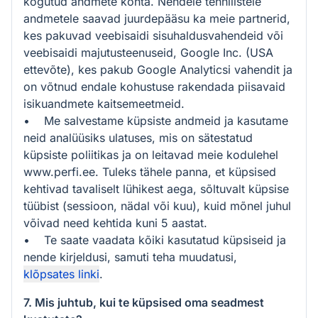
kogutud andmete kohta. Nendele tehnilistele
andmetele saavad juurdepääsu ka meie partnerid,
kes pakuvad veebisaidi sisuhaldusvahendeid või
veebisaidi majutusteenuseid, Google Inc. (USA
ettevõte), kes pakub Google Analyticsi vahendit ja
on võtnud endale kohustuse rakendada piisavaid
isikuandmete kaitsemeetmeid.
• Me salvestame küpsiste andmeid ja kasutame
neid analüüsiks ulatuses, mis on sätestatud
küpsiste poliitikas ja on leitavad meie kodulehel
www.perfi.ee. Tuleks tähele panna, et küpsised
kehtivad tavaliselt lühikest aega, sõltuvalt küpsise
tüübist (sessioon, nädal või kuu), kuid mõnel juhul
võivad need kehtida kuni 5 aastat.
• Te saate vaadata kõiki kasutatud küpsiseid ja
nende kirjeldusi, samuti teha muudatusi,
klõpsates linki
.
7. Mis juhtub, kui te küpsised oma seadmest