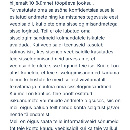
hiljemalt 10 (kümne) tööpäeva jooksul.
Te vastutate oma salasõna konfidentsiaalsuse ja
esitatud andmete ning ka mistahes tegevuste eest
veebisaidil, kui olete oma sisselogimisandmetega
sisse loginud. Teil ei ole lubatud oma
sisselogimisandmeid kolmandatele isikutele
avaldada. Kui veebisaidi teenuseid kasutab
kolmas isik, kes siseneb veebisaidile kasutades
teie sisselogimisandmeid arvestame, et
veebisaidile olete sisse loginud teie ise. Kui teil on
alust kahelda, et teie sisselogimisandmed kaduma
läinud kohustute te meid sellest viivitamatult
teavitama ja muutma oma sisselogimisandmed.
Kui meil on kahtlusi teie poolt esitatud
isikuandmete või muude andmete õigsuses, siis on
meil õigus paluda teilt nende kohta selgitust ja/või
nende täiendamist.
Meil on õigus saata teile informatiivseid sõnumeid
(nt teie konto kaudu veebisaidil kui ka teie valikul