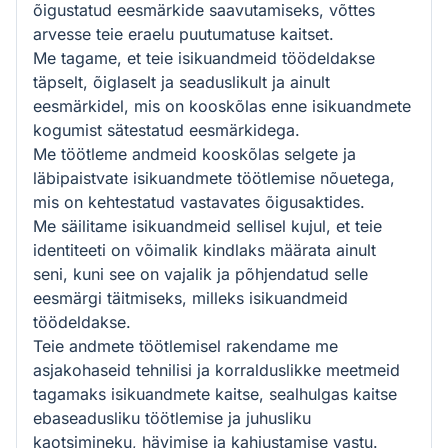
õigustatud eesmärkide saavutamiseks, võttes
arvesse teie eraelu puutumatuse kaitset.
Me tagame, et teie isikuandmeid töödeldakse
täpselt, õiglaselt ja seaduslikult ja ainult
eesmärkidel, mis on kooskõlas enne isikuandmete
kogumist sätestatud eesmärkidega.
Me töötleme andmeid kooskõlas selgete ja
läbipaistvate isikuandmete töötlemise nõuetega,
mis on kehtestatud vastavates õigusaktides.
Me säilitame isikuandmeid sellisel kujul, et teie
identiteeti on võimalik kindlaks määrata ainult
seni, kuni see on vajalik ja põhjendatud selle
eesmärgi täitmiseks, milleks isikuandmeid
töödeldakse.
Teie andmete töötlemisel rakendame me
asjakohaseid tehnilisi ja korralduslikke meetmeid
tagamaks isikuandmete kaitse, sealhulgas kaitse
ebaseadusliku töötlemise ja juhusliku
kaotsimineku, hävimise ja kahjustamise vastu.