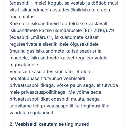
(edaspidi – meie) kogub, salvestab ja töötleb muul
viisil isikuandmeid austades üksikisikute eraelu
puutumatust.
Kõiki teie isikuandmeid töödeldakse vastavalt
isikuandmete kaitse üldmäärusele (EL) 2016/679
(edaspidi „määrus“), isikuandmete kaitset
reguleerivatele siseriiklikele õigusaktidele
(muuhulgas isikuandmete kaitse seadus) ja
muudele, isikuandmete kaitset reguleerivatele
õigusaktidele.
Veebisaiti kasutades kinnitate, et olete
nõuetekohaselt tutvunud veebisaidi
privaatsuspoliitikaga, võtke palun aega, et tutvuda
meie privaatsuspoliitikaga. Me võime seda
privaatsuspoliitikat edaspidi muuta, seega
soovitame teil privaatsuspoliitika tingimusi läbi
vaadata regulaarselt.
2. Veebisaidi kasutamise tingimused