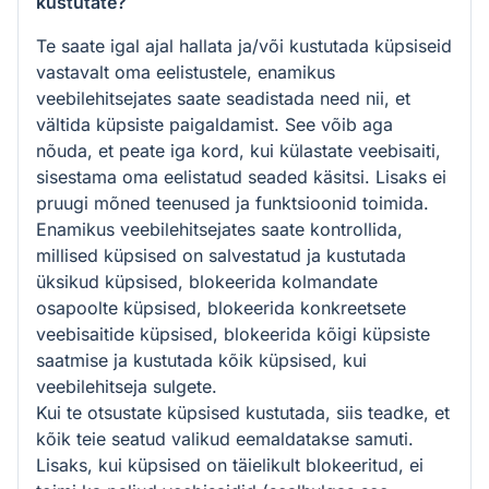
kustutate?
Te saate igal ajal hallata ja/või kustutada küpsiseid
vastavalt oma eelistustele, enamikus
veebilehitsejates saate seadistada need nii, et
vältida küpsiste paigaldamist. See võib aga
nõuda, et peate iga kord, kui külastate veebisaiti,
sisestama oma eelistatud seaded käsitsi. Lisaks ei
pruugi mõned teenused ja funktsioonid toimida.
Enamikus veebilehitsejates saate kontrollida,
millised küpsised on salvestatud ja kustutada
üksikud küpsised, blokeerida kolmandate
osapoolte küpsised, blokeerida konkreetsete
veebisaitide küpsised, blokeerida kõigi küpsiste
saatmise ja kustutada kõik küpsised, kui
veebilehitseja sulgete.
Kui te otsustate küpsised kustutada, siis teadke, et
kõik teie seatud valikud eemaldatakse samuti.
Lisaks, kui küpsised on täielikult blokeeritud, ei