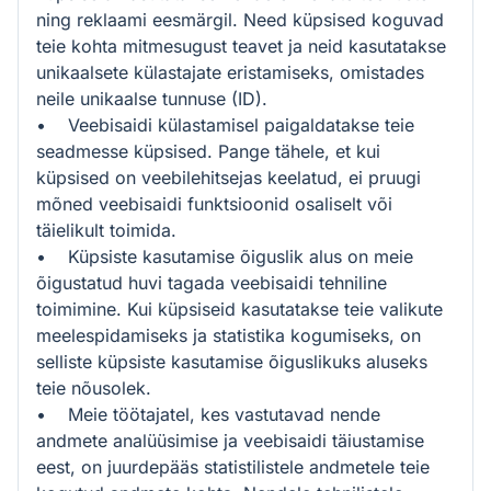
ning reklaami eesmärgil. Need küpsised koguvad
teie kohta mitmesugust teavet ja neid kasutatakse
unikaalsete külastajate eristamiseks, omistades
neile unikaalse tunnuse (ID).
• Veebisaidi külastamisel paigaldatakse teie
seadmesse küpsised. Pange tähele, et kui
küpsised on veebilehitsejas keelatud, ei pruugi
mõned veebisaidi funktsioonid osaliselt või
täielikult toimida.
• Küpsiste kasutamise õiguslik alus on meie
õigustatud huvi tagada veebisaidi tehniline
toimimine. Kui küpsiseid kasutatakse teie valikute
meelespidamiseks ja statistika kogumiseks, on
selliste küpsiste kasutamise õiguslikuks aluseks
teie nõusolek.
• Meie töötajatel, kes vastutavad nende
andmete analüüsimise ja veebisaidi täiustamise
eest, on juurdepääs statistilistele andmetele teie