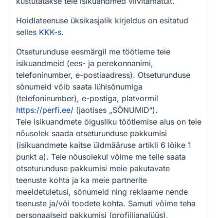
kustutatakse teie isikuandmed viivitamatult.
Hoidlateenuse üksikasjalik kirjeldus on esitatud
selles
KKK-s
.
Otseturunduse eesmärgil me töötleme teie
isikuandmeid (ees- ja perekonnanimi,
telefoninumber, e-postiaadress). Otseturunduse
sõnumeid võib saata lühisõnumiga
(telefoninumber), e-postiga, platvormil
https://perfi.ee/
(jaotises „SÕNUMID“).
Teie isikuandmete õigusliku töötlemise alus on teie
nõusolek saada otseturunduse pakkumisi
(isikuandmete kaitse üldmääruse artikli 6 lõike 1
punkt a). Teie nõusolekul võime me teile saata
otseturunduse pakkumisi meie pakutavate
teenuste kohta ja ka meie partnerite
meeldetuletusi, sõnumeid ning reklaame nende
teenuste ja/või toodete kohta. Samuti võime teha
personaalseid pakkumisi (profiilianalüüs),