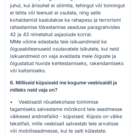
juhul, kui ärisuhet ei sõlmita, tehingut või toimingut
ei tehta või teenust ei osutata, ning selle
kohaldamist kaalutakse ka rahapesu ja terrorismi
rahastamise tõkestamise seaduse paragrahvides
42 ja 43 nimetatud asjaolude korral.
MMe võime edastada teie isikuandmeid ka
õigusabiteenuseid osutavatele isikutele, kui neid
isikuandmeid on vaja avaldada meie õiguste ja
õigustatud huvide kehtestamiseks, rakendamiseks
või kaitsmiseks.
6. Milliseid küpsiseid me kogume veebisaidil ja
milleks neid vaja on?
• Veebisaidi nõuetekohase toimimise
tagamiseks salvestame mõnikord teie seadmesse
väikesed andmefailid - küpsised. Küpsis on väike
tekstifail, mille veebisait salvestab teie arvutisse
või mobiilseadmesse, kui te saiti külastate.