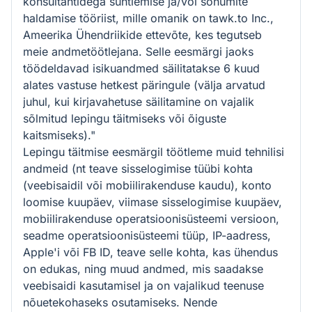
konsultantidega suhtlemise ja/või sõnumite
haldamise tööriist, mille omanik on tawk.to Inc.,
Ameerika Ühendriikide ettevõte, kes tegutseb
meie andmetöötlejana. Selle eesmärgi jaoks
töödeldavad isikuandmed säilitatakse 6 kuud
alates vastuse hetkest päringule (välja arvatud
juhul, kui kirjavahetuse säilitamine on vajalik
sõlmitud lepingu täitmiseks või õiguste
kaitsmiseks)."
Lepingu täitmise eesmärgil töötleme muid tehnilisi
andmeid (nt teave sisselogimise tüübi kohta
(veebisaidil või mobiilirakenduse kaudu), konto
loomise kuupäev, viimase sisselogimise kuupäev,
mobiilirakenduse operatsioonisüsteemi versioon,
seadme operatsioonisüsteemi tüüp, IP-aadress,
Apple'i või FB ID, teave selle kohta, kas ühendus
on edukas, ning muud andmed, mis saadakse
veebisaidi kasutamisel ja on vajalikud teenuse
nõuetekohaseks osutamiseks. Nende