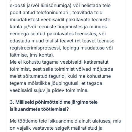
e-posti ja/või lühisõnumiga) või helistada teie
poolt antud telefoninumbril, teavitada teid
muudatustest veebisaidil pakutavate teenuste
kohta ja/või teenuste tingimustes ja muudes
nendega seotud pakutavates teenustes, või
edastada muud olulist teavet (nt teavet teenuse
registreerimisprotsessi, lepingu muudatuse või
täitmise, jms kohta).
Me ei kohustu tagama veebisaidi katkematut
toimimist, sest selle toimimist võivad mõjutada
meist sõltumatud tegurid, kuid me kohustume
tegema mõistlikke jõupingutusi, et tagada
veebisaidi sujuv ja pidev toimimine.
3. Milliseid põhimõtteid me järgime teie
isikuandmete töötlemisel?
Me töötleme teie isikuandmeid ainult ulatuses, mis
on vajalik vastavate selgelt määratletud ja