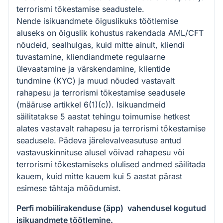
terrorismi tõkestamise seadustele.
Nende isikuandmete õiguslikuks töötlemise
aluseks on õiguslik kohustus rakendada AML/CFT
nõudeid, sealhulgas, kuid mitte ainult, kliendi
tuvastamine, kliendiandmete regulaarne
ülevaatamine ja värskendamine, klientide
tundmine (KYC) ja muud nõuded vastavalt
rahapesu ja terrorismi tõkestamise seadusele
(määruse artikkel 6(1)(c)). Isikuandmeid
säilitatakse 5 aastat tehingu toimumise hetkest
alates vastavalt rahapesu ja terrorismi tõkestamise
seadusele. Pädeva järelevalveasutuse antud
vastavuskinnituse alusel võivad rahapesu või
terrorismi tõkestamiseks olulised andmed säilitada
kauem, kuid mitte kauem kui 5 aastat pärast
esimese tähtaja möödumist.
Perfi mobiilirakenduse (äpp) vahendusel kogutud
isikuandmete töötlemine.