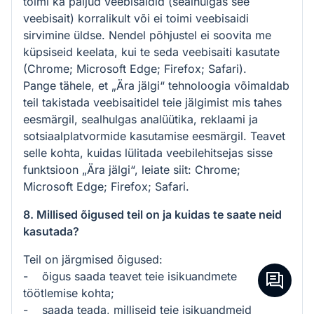
toimi ka paljud veebisaidid (sealhulgas see
veebisait) korralikult või ei toimi veebisaidi
sirvimine üldse. Nendel põhjustel ei soovita me
küpsiseid keelata, kui te seda veebisaiti kasutate
(Chrome; Microsoft Edge; Firefox; Safari).
Pange tähele, et „Ära jälgi“ tehnoloogia võimaldab
teil takistada veebisaitidel teie jälgimist mis tahes
eesmärgil, sealhulgas analüütika, reklaami ja
sotsiaalplatvormide kasutamise eesmärgil. Teavet
selle kohta, kuidas lülitada veebilehitsejas sisse
funktsioon „Ära jälgi“, leiate siit: Chrome;
Microsoft Edge; Firefox; Safari.
8. Millised õigused teil on ja kuidas te saate neid
kasutada?
Teil on järgmised õigused:
- õigus saada teavet teie isikuandmete
töötlemise kohta;
- saada teada, milliseid teie isikuandmeid