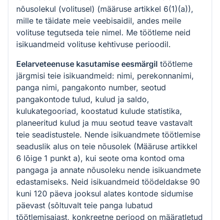
nõusolekul (volitusel) (määruse artikkel 6(1)(a)),
mille te täidate meie veebisaidil, andes meile
volituse tegutseda teie nimel. Me töötleme neid
isikuandmeid volituse kehtivuse perioodil.
Eelarveteenuse kasutamise eesmärgil
töötleme
järgmisi teie isikuandmeid: nimi, perekonnanimi,
panga nimi, pangakonto number, seotud
pangakontode tulud, kulud ja saldo,
kulukategooriad, koostatud kulude statistika,
planeeritud kulud ja muu seotud teave vastavalt
teie seadistustele. Nende isikuandmete töötlemise
seaduslik alus on teie nõusolek (Määruse artikkel
6 lõige 1 punkt a), kui seote oma kontod oma
pangaga ja annate nõusoleku nende isikuandmete
edastamiseks. Neid isikuandmeid töödeldakse 90
kuni 120 päeva jooksul alates kontode sidumise
päevast (sõltuvalt teie panga lubatud
töötlemisajast, konkreetne periood on määratletud