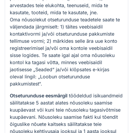
arvestades teie elukohta, teenuseid, mida te
kasutate, tooteid, mida te kasutate, jne.
Oma nõusolekut otseturunduse teadetele saate te
väljendada järgmiselt: 1) täites veebisaidil
kontaktivormi ja/või otseturunduse pakkumiste
tellimuse vormi; 2) märkides selle ära uue konto
registreerimisel ja/või oma kontole veebisaidil
sisse logides. Te saate igal ajal oma nõusoleku
kontol ka tagasi võtta, minnes veebisaidil
jaotisesse „Seaded“ ja/või klõpsates e-kirjas
oleval lingil: „Loobun otseturunduse
pakkumistest“.
Otseturunduse eesmärgil
töödeldud isikuandmeid
säilitatakse 5 aastat alates nõusoleku saamise
kuupäevast või kuni teie nõusoleku tagasivõtmise
kuupäevani. Nõusoleku saamise fakti kui tõendit
õiguslike nõuete kaitseks säilitatakse teie
nõusoleku kehtivusaja jooksul ja 1 aasta jooksul