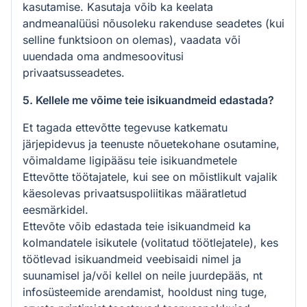
kasutamise. Kasutaja võib ka keelata
andmeanalüüsi nõusoleku rakenduse seadetes (kui
selline funktsioon on olemas), vaadata või
uuendada oma andmesoovitusi
privaatsusseadetes.
5. Kellele me võime teie isikuandmeid edastada?
Et tagada ettevõtte tegevuse katkematu
järjepidevus ja teenuste nõuetekohane osutamine,
võimaldame ligipääsu teie isikuandmetele
Ettevõtte töötajatele, kui see on mõistlikult vajalik
käesolevas privaatsuspoliitikas määratletud
eesmärkidel.
Ettevõte võib edastada teie isikuandmeid ka
kolmandatele isikutele (volitatud töötlejatele), kes
töötlevad isikuandmeid veebisaidi nimel ja
suunamisel ja/või kellel on neile juurdepääs, nt
infosüsteemide arendamist, hooldust ning tuge,