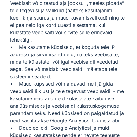
Veebisait võib teatud aja jooksul „meeles pidada“
teie tegevusi ja valikuid (näiteks kasutajanimi,
keel, kirja suurus ja muud kuvamisvalikud) ning te
ei pea neid iga kord uuesti sisestama, kui
külastate veebisaiti või sirvite selle erinevaid
lehekülgi.
• Me kasutame küpsiseid, et koguda teie IP-
aadressi ja sirvimisandmeid, näiteks veebisaite,
mida te külastate, või igal veebisaidil veedetud
aega. See võimaldab veebisaidil mäletada teie
süsteemi seadeid.
• Muud küpsised võimaldavad meil jälgida
veebisaidi liiklust ja teie tegevust veebisaidil - me
kasutame neid andmeid külastajate käitumise
analüüsimiseks ja veebisaidi külastuskogemuse
parandamiseks. Need küpsised on paigaldatud ja
neid kasutatakse Google Analyticsi tööriista abil.
• Doubleclicki, Google Analyticsi ja muid
küpsiseid kasutatakse nende erinevate teenuste