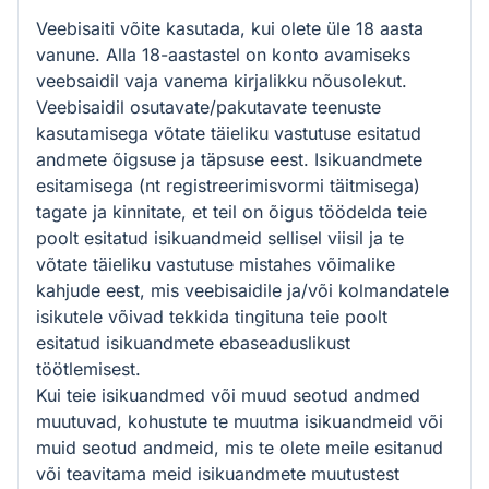
Veebisaiti võite kasutada, kui olete üle 18 aasta
vanune. Alla 18-aastastel on konto avamiseks
veebsaidil vaja vanema kirjalikku nõusolekut.
Veebisaidil osutavate/pakutavate teenuste
kasutamisega võtate täieliku vastutuse esitatud
andmete õigsuse ja täpsuse eest. Isikuandmete
esitamisega (nt registreerimisvormi täitmisega)
tagate ja kinnitate, et teil on õigus töödelda teie
poolt esitatud isikuandmeid sellisel viisil ja te
võtate täieliku vastutuse mistahes võimalike
kahjude eest, mis veebisaidile ja/või kolmandatele
isikutele võivad tekkida tingituna teie poolt
esitatud isikuandmete ebaseaduslikust
töötlemisest.
Kui teie isikuandmed või muud seotud andmed
muutuvad, kohustute te muutma isikuandmeid või
muid seotud andmeid, mis te olete meile esitanud
või teavitama meid isikuandmete muutustest