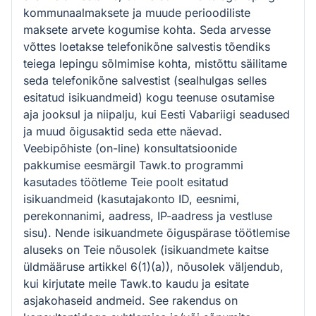
kommunaalmaksete ja muude perioodiliste
maksete arvete kogumise kohta. Seda arvesse
võttes loetakse telefonikõne salvestis tõendiks
teiega lepingu sõlmimise kohta, mistõttu säilitame
seda telefonikõne salvestist (sealhulgas selles
esitatud isikuandmeid) kogu teenuse osutamise
aja jooksul ja niipalju, kui Eesti Vabariigi seadused
ja muud õigusaktid seda ette näevad.
Veebipõhiste (on-line) konsultatsioonide
pakkumise eesmärgil Tawk.to programmi
kasutades töötleme Teie poolt esitatud
isikuandmeid (kasutajakonto ID, eesnimi,
perekonnanimi, aadress, IP-aadress ja vestluse
sisu). Nende isikuandmete õiguspärase töötlemise
aluseks on Teie nõusolek (isikuandmete kaitse
üldmääruse artikkel 6(1)(a)), nõusolek väljendub,
kui kirjutate meile Tawk.to kaudu ja esitate
asjakohaseid andmeid. See rakendus on