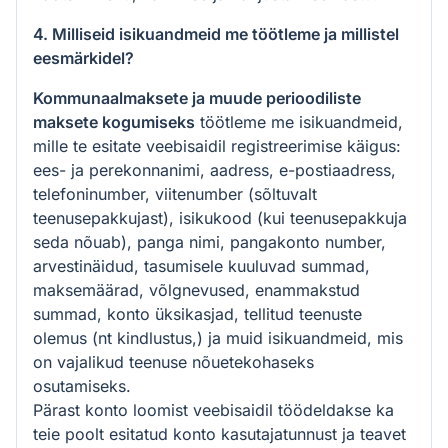
4. Milliseid isikuandmeid me töötleme ja millistel
eesmärkidel?
Kommunaalmaksete ja muude perioodiliste
maksete kogumiseks
töötleme me isikuandmeid,
mille te esitate veebisaidil registreerimise käigus:
ees- ja perekonnanimi, aadress, e-postiaadress,
telefoninumber, viitenumber (sõltuvalt
teenusepakkujast), isikukood (kui teenusepakkuja
seda nõuab), panga nimi, pangakonto number,
arvestinäidud, tasumisele kuuluvad summad,
maksemäärad, võlgnevused, enammakstud
summad, konto üksikasjad, tellitud teenuste
olemus (nt kindlustus,) ja muid isikuandmeid, mis
on vajalikud teenuse nõuetekohaseks
osutamiseks.
Pärast konto loomist veebisaidil töödeldakse ka
teie poolt esitatud konto kasutajatunnust ja teavet