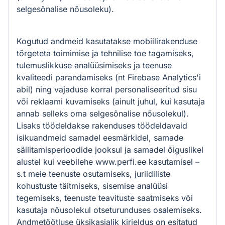
selgesõnalise nõusoleku).
Kogutud andmeid kasutatakse mobiilirakenduse
tõrgeteta toimimise ja tehnilise toe tagamiseks,
tulemuslikkuse analüüsimiseks ja teenuse
kvaliteedi parandamiseks (nt Firebase Analytics'i
abil) ning vajaduse korral personaliseeritud sisu
või reklaami kuvamiseks (ainult juhul, kui kasutaja
annab selleks oma selgesõnalise nõusolekul).
Lisaks töödeldakse rakenduses töödeldavaid
isikuandmeid samadel eesmärkidel, samade
säilitamisperioodide jooksul ja samadel õiguslikel
alustel kui veebilehe www.perfi.ee kasutamisel –
s.t meie teenuste osutamiseks, juriidiliste
kohustuste täitmiseks, sisemise analüüsi
tegemiseks, teenuste teavituste saatmiseks või
kasutaja nõusolekul otseturunduses osalemiseks.
Andmetöötluse üksikasjalik kirjeldus on esitatud